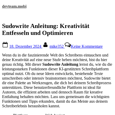
Skip
devteam.mobi
to
content
Sudowrite Anleitung: Kreativität
Entfesseln und Optimieren
Posted
By
zu
18. Dezember 2024
mike352
Keine Kommentare
on
Sudowr
Anleitu
Wenn du in die faszinierende Welt des Schreibens eintauchen und
Kreativi
deine Kreativität auf eine neue Stufe heben möchtest, bist du hier
Entfess
genau richtig. Mit dieser
Sudowrite Anleitung
lernst du, wie du die
und
leistungsstarken Funktionen dieser KI-gestützten Schreibplattform
Optimi
optimal nutzt. Ob du neue Ideen entwickeln, bestehende Texte
umschreiben oder intensiv brainstormen möchtest, Sudowrite bietet
dir eine Palette an Werkzeugen, die dich bei deinem Schreibprozess
unterstützen. Diese benutzerfreundliche Plattform ist ideal für
Autoren, die effizient arbeiten und dennoch Raum für kreative
Entfaltung behalten möchten. Lass uns gemeinsam die wichtigsten
Funktionen und Tipps erkunden, damit du das Meiste aus deinem
Schreiberlebnis herausholen kannst.