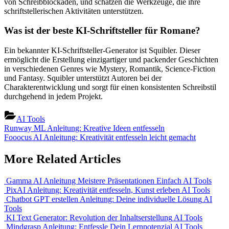
von Schreibblockaden, und schätzen die Werkzeuge, die ihre
schriftstellerischen Aktivitäten unterstützen.
Was ist der beste KI-Schriftsteller für Romane?
Ein bekannter KI-Schriftsteller-Generator ist Squibler. Dieser
ermöglicht die Erstellung einzigartiger und packender Geschichten
in verschiedenen Genres wie Mystery, Romantik, Science-Fiction
und Fantasy. Squibler unterstützt Autoren bei der
Charakterentwicklung und sorgt für einen konsistenten Schreibstil
durchgehend in jedem Projekt.
AI Tools
Beitragsnavigation
Previous
Runway ML Anleitung: Kreative Ideen entfesseln
Post:
Next
Fooocus AI Anleitung: Kreativität entfesseln leicht gemacht
Post:
More Related Articles
Gamma AI Anleitung Meistere Präsentationen Einfach
AI Tools
PixAI Anleitung: Kreativität entfesseln, Kunst erleben
AI Tools
Chatbot GPT erstellen Anleitung: Deine individuelle Lösung
AI
Tools
KI Text Generator: Revolution der Inhaltserstellung
AI Tools
Mindgrasp Anleitung: Entfessle Dein Lernpotenzial
AI Tools