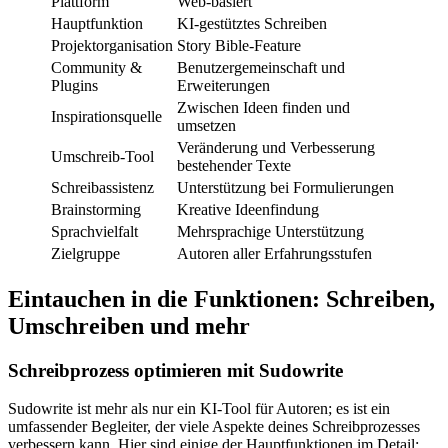
Plattform
Web-basiert
Hauptfunktion
KI-gestütztes Schreiben
Projektorganisation
Story Bible-Feature
Community &
Benutzergemeinschaft und
Plugins
Erweiterungen
Zwischen Ideen finden und
Inspirationsquelle
umsetzen
Veränderung und Verbesserung
Umschreib-Tool
bestehender Texte
Schreibassistenz
Unterstützung bei Formulierungen
Brainstorming
Kreative Ideenfindung
Sprachvielfalt
Mehrsprachige Unterstützung
Zielgruppe
Autoren aller Erfahrungsstufen
Eintauchen in die Funktionen: Schreiben,
Umschreiben und mehr
Schreibprozess optimieren mit Sudowrite
Sudowrite ist mehr als nur ein KI-Tool für Autoren; es ist ein
umfassender Begleiter, der viele Aspekte deines Schreibprozesses
verbessern kann. Hier sind einige der Hauptfunktionen im Detail: