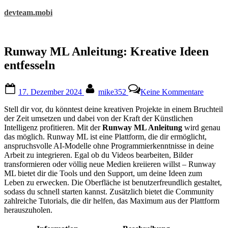
Skip
devteam.mobi
to
content
Runway ML Anleitung: Kreative Ideen
entfesseln
Posted
By
zu
17. Dezember 2024
mike352
Keine Kommentare
on
Runwa
ML
Stell dir vor, du könntest deine kreativen Projekte in einem Bruchteil
Anleitu
der Zeit umsetzen und dabei von der Kraft der Künstlichen
Kreativ
Intelligenz profitieren. Mit der
Runway ML Anleitung
wird genau
Ideen
das möglich. Runway ML ist eine Plattform, die dir ermöglicht,
entfess
anspruchsvolle AI-Modelle ohne Programmierkenntnisse in deine
Arbeit zu integrieren. Egal ob du Videos bearbeiten, Bilder
transformieren oder völlig neue Medien kreiieren willst – Runway
ML bietet dir die Tools und den Support, um deine Ideen zum
Leben zu erwecken. Die Oberfläche ist benutzerfreundlich gestaltet,
sodass du schnell starten kannst. Zusätzlich bietet die Community
zahlreiche Tutorials, die dir helfen, das Maximum aus der Plattform
herauszuholen.