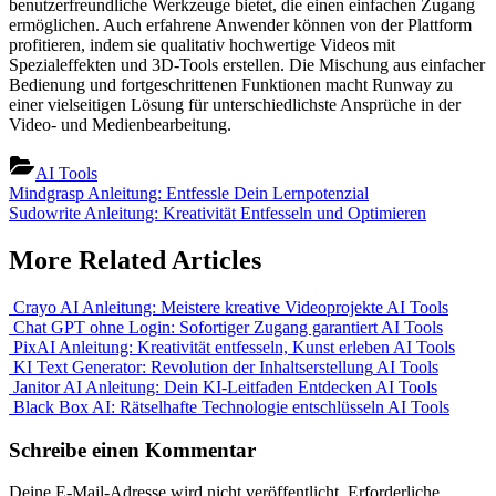
benutzerfreundliche Werkzeuge bietet, die einen einfachen Zugang
ermöglichen. Auch erfahrene Anwender können von der Plattform
profitieren, indem sie qualitativ hochwertige Videos mit
Spezialeffekten und 3D-Tools erstellen. Die Mischung aus einfacher
Bedienung und fortgeschrittenen Funktionen macht Runway zu
einer vielseitigen Lösung für unterschiedlichste Ansprüche in der
Video- und Medienbearbeitung.
AI Tools
Beitragsnavigation
Previous
Mindgrasp Anleitung: Entfessle Dein Lernpotenzial
Post:
Next
Sudowrite Anleitung: Kreativität Entfesseln und Optimieren
Post:
More Related Articles
Crayo AI Anleitung: Meistere kreative Videoprojekte
AI Tools
Chat GPT ohne Login: Sofortiger Zugang garantiert
AI Tools
PixAI Anleitung: Kreativität entfesseln, Kunst erleben
AI Tools
KI Text Generator: Revolution der Inhaltserstellung
AI Tools
Janitor AI Anleitung: Dein KI-Leitfaden Entdecken
AI Tools
Black Box AI: Rätselhafte Technologie entschlüsseln
AI Tools
Schreibe einen Kommentar
Deine E-Mail-Adresse wird nicht veröffentlicht.
Erforderliche