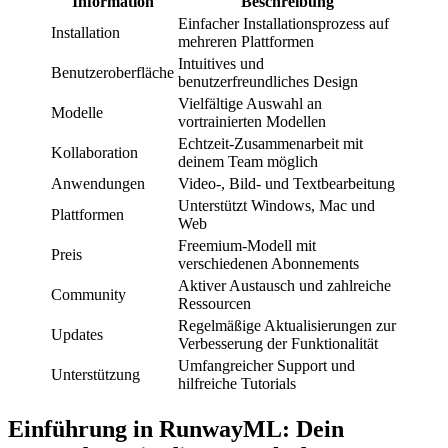
Information
Beschreibung
Einfacher Installationsprozess auf
Installation
mehreren Plattformen
Intuitives und
Benutzeroberfläche
benutzerfreundliches Design
Vielfältige Auswahl an
Modelle
vortrainierten Modellen
Echtzeit-Zusammenarbeit mit
Kollaboration
deinem Team möglich
Anwendungen
Video-, Bild- und Textbearbeitung
Unterstützt Windows, Mac und
Plattformen
Web
Freemium-Modell mit
Preis
verschiedenen Abonnements
Aktiver Austausch und zahlreiche
Community
Ressourcen
Regelmäßige Aktualisierungen zur
Updates
Verbesserung der Funktionalität
Umfangreicher Support und
Unterstützung
hilfreiche Tutorials
Einführung in RunwayML: Dein