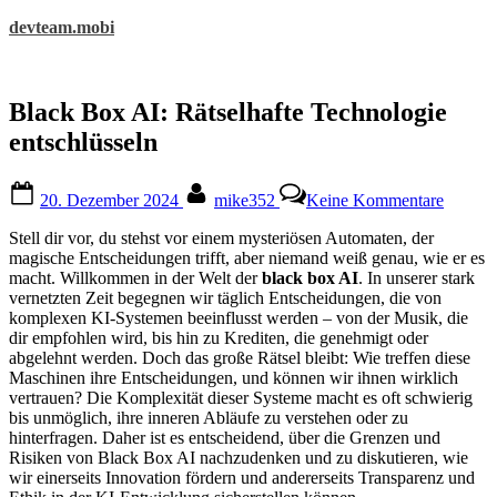
Skip
devteam.mobi
to
content
Black Box AI: Rätselhafte Technologie
entschlüsseln
Posted
By
zu
20. Dezember 2024
mike352
Keine Kommentare
on
Black
Box
Stell dir vor, du stehst vor einem mysteriösen Automaten, der
AI:
magische Entscheidungen trifft, aber niemand weiß genau, wie er es
Rätselh
macht. Willkommen in der Welt der
black box AI
. In unserer stark
Techno
vernetzten Zeit begegnen wir täglich Entscheidungen, die von
entschl
komplexen KI-Systemen beeinflusst werden – von der Musik, die
dir empfohlen wird, bis hin zu Krediten, die genehmigt oder
abgelehnt werden. Doch das große Rätsel bleibt: Wie treffen diese
Maschinen ihre Entscheidungen, und können wir ihnen wirklich
vertrauen? Die Komplexität dieser Systeme macht es oft schwierig
bis unmöglich, ihre inneren Abläufe zu verstehen oder zu
hinterfragen. Daher ist es entscheidend, über die Grenzen und
Risiken von Black Box AI nachzudenken und zu diskutieren, wie
wir einerseits Innovation fördern und andererseits Transparenz und