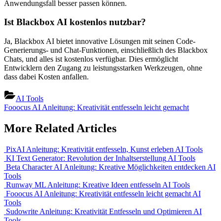
Anwendungsfall besser passen können.
Ist Blackbox AI kostenlos nutzbar?
Ja, Blackbox AI bietet innovative Lösungen mit seinen Code-
Generierungs- und Chat-Funktionen, einschließlich des Blackbox
Chats, und alles ist kostenlos verfügbar. Dies ermöglicht
Entwicklern den Zugang zu leistungsstarken Werkzeugen, ohne
dass dabei Kosten anfallen.
AI Tools
Beitragsnavigation
Previous
Fooocus AI Anleitung: Kreativität entfesseln leicht gemacht
Post:
More Related Articles
PixAI Anleitung: Kreativität entfesseln, Kunst erleben
AI Tools
KI Text Generator: Revolution der Inhaltserstellung
AI Tools
Beta Character AI Anleitung: Kreative Möglichkeiten entdecken
AI
Tools
Runway ML Anleitung: Kreative Ideen entfesseln
AI Tools
Fooocus AI Anleitung: Kreativität entfesseln leicht gemacht
AI
Tools
Sudowrite Anleitung: Kreativität Entfesseln und Optimieren
AI
Tools