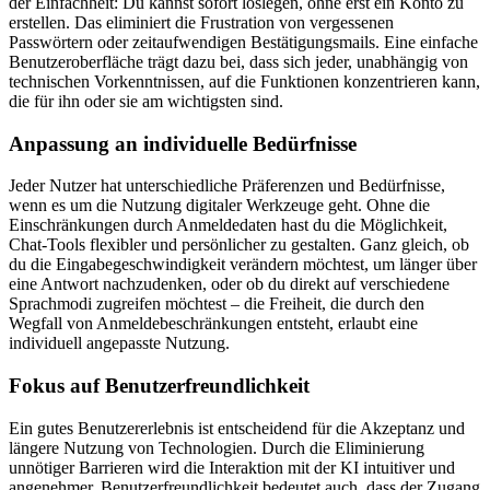
der Einfachheit: Du kannst sofort loslegen, ohne erst ein Konto zu
erstellen. Das eliminiert die Frustration von vergessenen
Passwörtern oder zeitaufwendigen Bestätigungsmails. Eine einfache
Benutzeroberfläche trägt dazu bei, dass sich jeder, unabhängig von
technischen Vorkenntnissen, auf die Funktionen konzentrieren kann,
die für ihn oder sie am wichtigsten sind.
Anpassung an individuelle Bedürfnisse
Jeder Nutzer hat unterschiedliche Präferenzen und Bedürfnisse,
wenn es um die Nutzung digitaler Werkzeuge geht. Ohne die
Einschränkungen durch Anmeldedaten hast du die Möglichkeit,
Chat-Tools flexibler und persönlicher zu gestalten. Ganz gleich, ob
du die Eingabegeschwindigkeit verändern möchtest, um länger über
eine Antwort nachzudenken, oder ob du direkt auf verschiedene
Sprachmodi zugreifen möchtest – die Freiheit, die durch den
Wegfall von Anmeldebeschränkungen entsteht, erlaubt eine
individuell angepasste Nutzung.
Fokus auf Benutzerfreundlichkeit
Ein gutes Benutzererlebnis ist entscheidend für die Akzeptanz und
längere Nutzung von Technologien. Durch die Eliminierung
unnötiger Barrieren wird die Interaktion mit der KI intuitiver und
angenehmer. Benutzerfreundlichkeit bedeutet auch, dass der Zugang