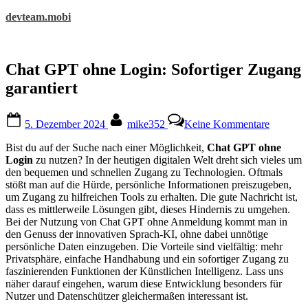
Skip
devteam.mobi
to
content
Chat GPT ohne Login: Sofortiger Zugang
garantiert
Posted
By
zu
5. Dezember 2024
mike352
Keine Kommentare
on
Chat
GPT
Bist du auf der Suche nach einer Möglichkeit,
Chat GPT ohne
ohne
Login
zu nutzen? In der heutigen digitalen Welt dreht sich vieles um
Login:
den bequemen und schnellen Zugang zu Technologien. Oftmals
Sofortige
stößt man auf die Hürde, persönliche Informationen preiszugeben,
Zugang
um Zugang zu hilfreichen Tools zu erhalten. Die gute Nachricht ist,
garantier
dass es mittlerweile Lösungen gibt, dieses Hindernis zu umgehen.
Bei der Nutzung von Chat GPT ohne Anmeldung kommt man in
den Genuss der innovativen Sprach-KI, ohne dabei unnötige
persönliche Daten einzugeben. Die Vorteile sind vielfältig: mehr
Privatsphäre, einfache Handhabung und ein sofortiger Zugang zu
faszinierenden Funktionen der Künstlichen Intelligenz. Lass uns
näher darauf eingehen, warum diese Entwicklung besonders für
Nutzer und Datenschützer gleichermaßen interessant ist.